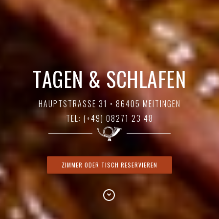
S
C
T
A
H
G
L
E
E
N
M
M
&
E
S
N
C
&
H
L
F
A
E
F
I
E
E
R
N
N
HAUPTSTRASSE 31 • 86405 MEITINGEN
TEL: (+49) 08271 23 48
ZIMMER ODER TISCH RESERVIEREN