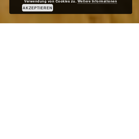
Verwendung von Cookies zu.
Weitere Informationen
AKZEPTIEREN
E
L
I
R
B
I
E
W
N
REGIONALE QUALIÄT
N
S
I
U
S
T
I
E
´
B
S
GMIATLICH